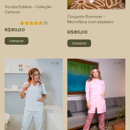
Scrubs Eulávia - Coleção
Cartoon
Conjunto Rommer -
Microfibra com elastano
(1)
R$80,00
R$80,00
Comprar
Comprar
1
/
10
1
/
10