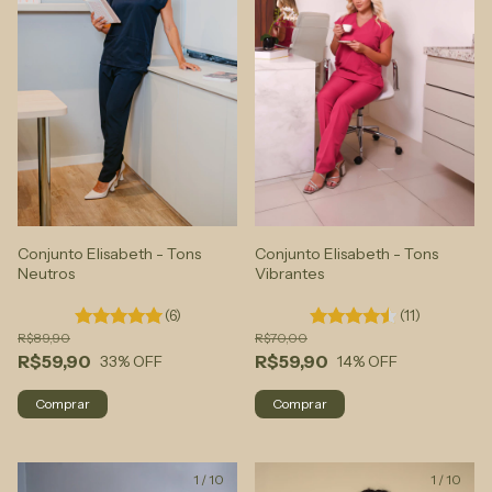
Conjunto Elisabeth - Tons
Conjunto Elisabeth - Tons
Neutros
Vibrantes
(6)
(11)
R$89,90
R$70,00
R$59,90
R$59,90
33
% OFF
14
% OFF
Comprar
Comprar
1
/
10
1
/
10