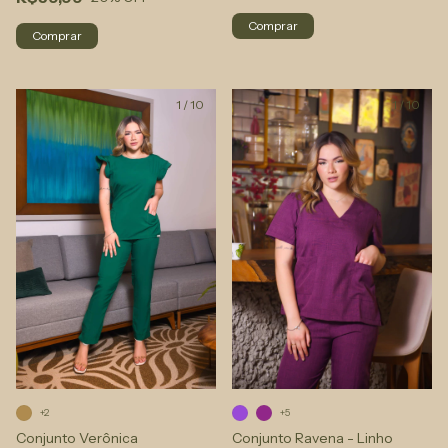
Comprar
Comprar
1
/
10
1
/
10
+2
+5
Conjunto Verônica
Conjunto Ravena - Linho