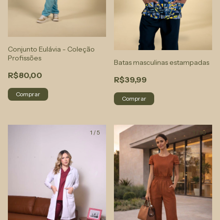
Conjunto Eulávia - Coleção
Profissões
Batas masculinas estampadas
R$80,00
R$39,99
Comprar
Comprar
1
/
5
1
/
10