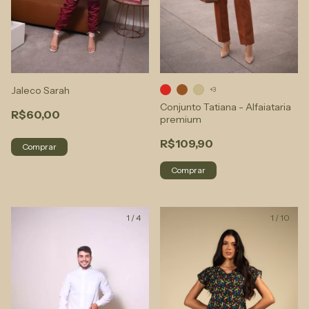
Jaleco Sarah
+3
Conjunto Tatiana - Alfaiataria
R$60,00
premium
R$109,90
Comprar
Comprar
1
/
4
1
/
10