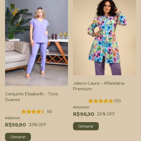
Jaleco Laura - Alfaiataria
Premium
Conjunto Elisabeth - Tons
Suaves
(10)
R$129,90
(4)
R$96,30
26
% OFF
R$89,90
R$59,90
33
% OFF
Comprar
Comprar