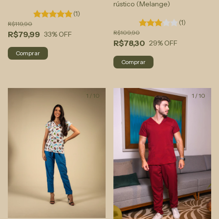
rústico (Melange)
(1)
(1)
R$119,90
R$109,90
R$79,99
33
% OFF
R$78,30
29
% OFF
Comprar
Comprar
1
/
10
1
/
10