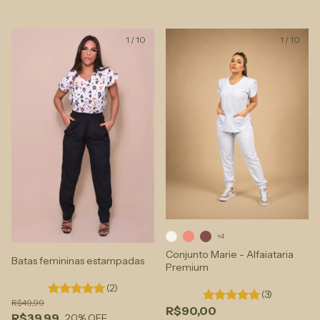
1
/
10
1
/
10
+4
Conjunto Marie - Alfaiataria
Batas femininas estampadas
Premium
(2)
(3)
R$49,99
R$90,00
R$39,99
20
% OFF