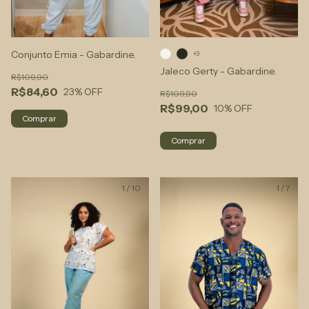
Conjunto Emia - Gabardine.
+3
Jaleco Gerty - Gabardine.
R$109,90
R$84,60
23
% OFF
R$109,90
R$99,00
10
% OFF
Comprar
Comprar
1
/
10
1
/
7