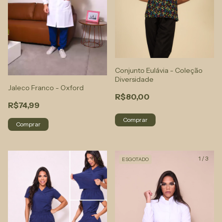
Conjunto Eulávia - Coleção
Diversidade
Jaleco Franco - Oxford
R$80,00
R$74,99
Comprar
Comprar
1
/
4
1
/
3
ESGOTADO