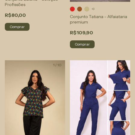
Profissões
+3
R$80,00
Conjunto Tatiana - Alfaiataria
premium
Comprar
R$109,90
Comprar
1
/
10
1
/
4