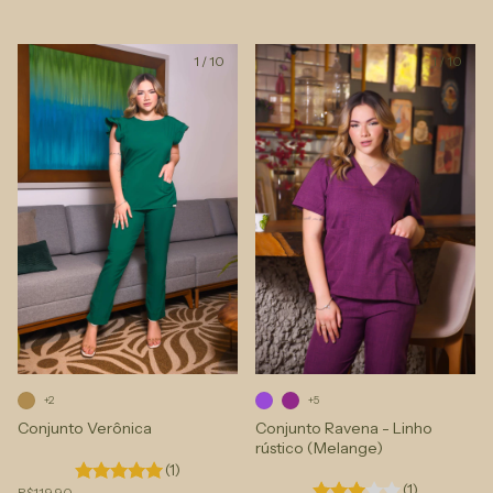
1
/
10
1
/
10
+2
+5
Conjunto Verônica
Conjunto Ravena - Linho
rústico (Melange)
(1)
(1)
R$119,90