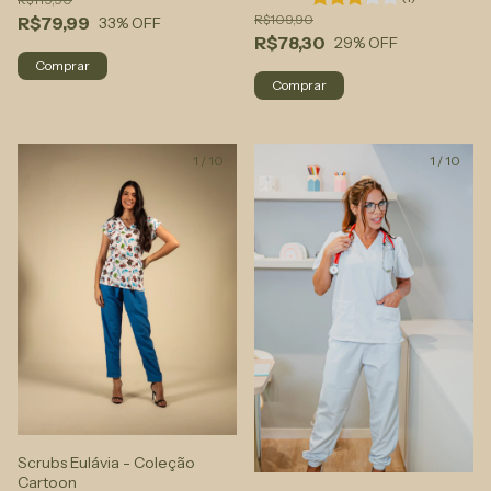
R$109,90
R$79,99
33
% OFF
R$78,30
29
% OFF
Comprar
Comprar
1
/
10
1
/
10
Scrubs Eulávia - Coleção
Cartoon