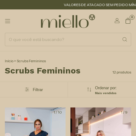
VALORES DE ATACADO SEM PEDIDO MÍNIMO!
0
Início
>
Scrubs Femininos
Scrubs Femininos
12 produtos
Ordenar por:
Filtrar
Mais vendidos
1
/
10
1
/
9