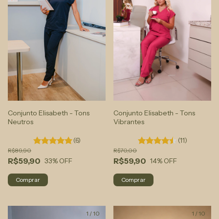
Conjunto Elisabeth - Tons
Conjunto Elisabeth - Tons
Neutros
Vibrantes
(6)
(11)
R$89,90
R$70,00
R$59,90
R$59,90
33
% OFF
14
% OFF
Comprar
Comprar
1
/
10
1
/
10