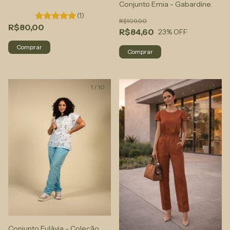
Conjunto Emia - Gabardine.
(1)
R$109,90
R$80,00
R$84,60
23
% OFF
Comprar
Comprar
1
/
10
1
/
10
Conjunto Eulávia - Coleção