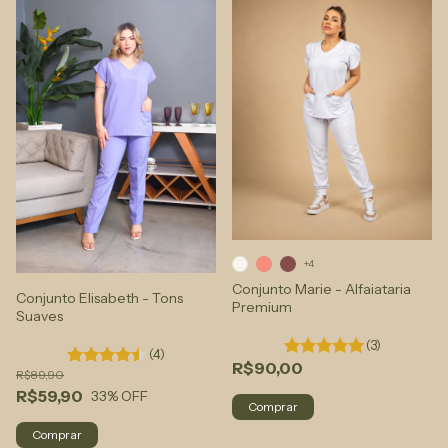
+4
Conjunto Marie - Alfaiataria
Conjunto Elisabeth - Tons
Premium
Suaves
(3)
(4)
R$90,00
R$89,90
R$59,90
33
% OFF
Comprar
Comprar