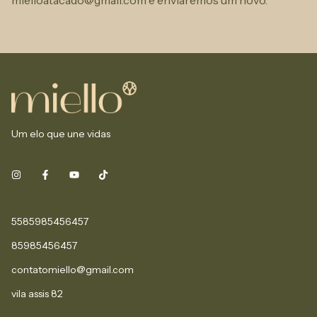
mielloatacado@gmail.com
e enviaremos um novo.
Um elo que une vidas
5585985456457
85985456457
contatomiello@gmail.com
vila assis 82